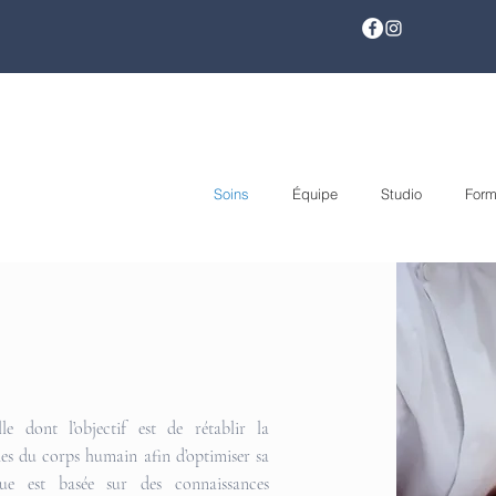
Soins
Équipe
Studio
Form
le dont l’objectif est de rétablir la
mes du corps humain afin d’optimiser sa
ique est basée sur des connaissances