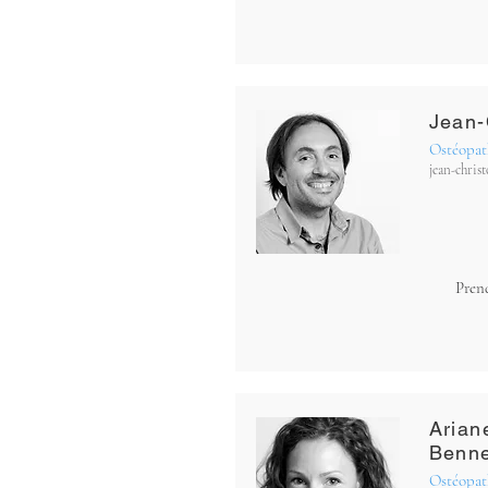
Jean-
Ostéopat
jean-chri
Pren
Arian
Benn
Ostéopat