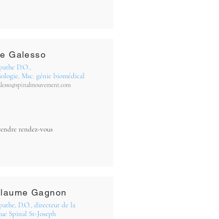
ne Galesso
pathe D.O.,
iologie, Msc. génie biomédical
alesso@spinalmouvement.com
rendre rendez-vous
llaume Gagnon
athe, D.O., directeur de la
ue Spinal St-Joseph