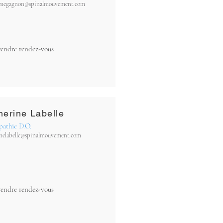
umegagnon@spinalmouvement.com
rendre rendez-vous
herine Labelle
pathie D.O.
inelabelle@spinalmouvement.com
rendre rendez-vous