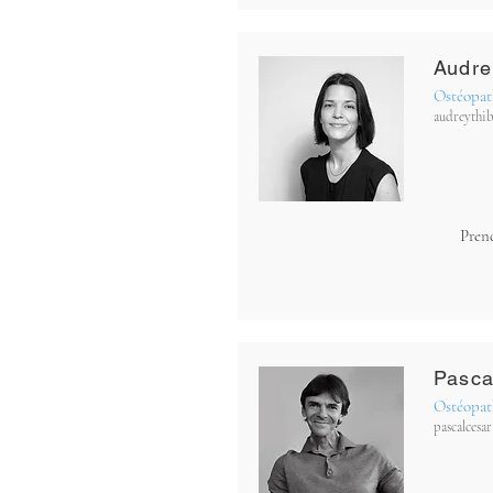
Audre
Ostéopat
audreythi
Pren
Pasca
Ostéopat
pascalces