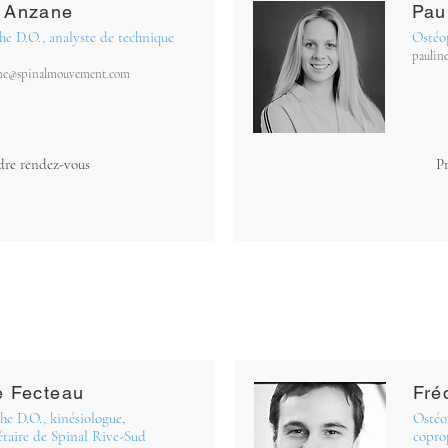
 Anzane
Pau
e D.O., analyste de technique
Ostéo
paulin
ne@spinalmouvement.com
dre rendez-vous
P
e Fecteau
Fré
e D.O., kinésiologue,
Ostéo
étaire de Spinal Rive-Sud
copro