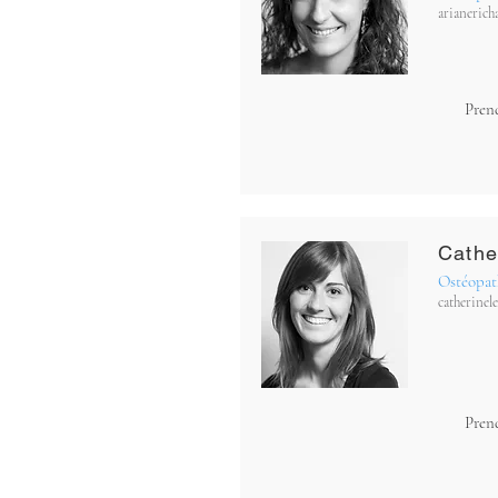
arianeric
Pren
Cathe
Ostéopat
catherine
Pren