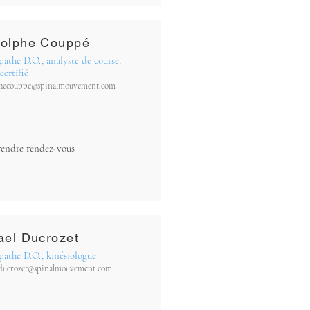
olphe Couppé
athe D.O., analyste de course,
certifié
hecouppe@spinalmouvement.com
rendre rendez-vous
ael Ducrozet
athe D.O., kinésiologue
ducrozet@spinalmouvement.com