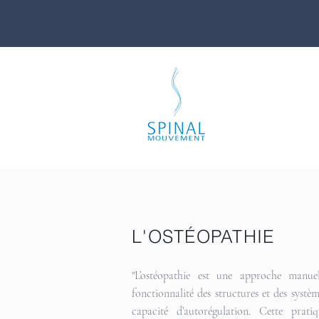
L'OSTÉOPATHIE
"L’ostéopathie est une approche manuel
fonctionnalité des structures et des systè
capacité d’autorégulation. Cette prat