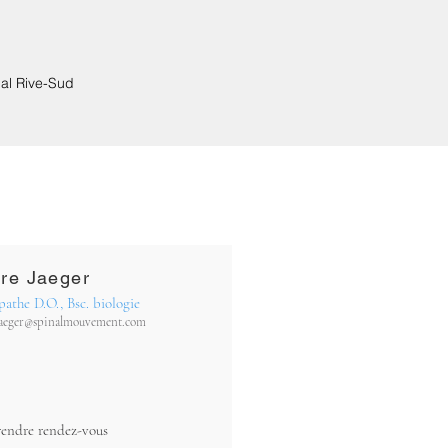
al Rive-Sud
rre Jaeger
athe D.O., Bsc. biologie
jaeger@spinalmouvement.com
rendre rendez-vous