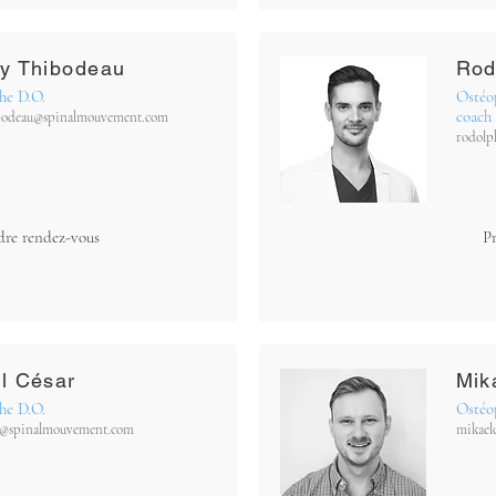
y Thibodeau
Rod
he D.O.
Ostéop
coach 
bodeau@spinalmouvement.com
rodolp
dre rendez-vous
P
l César
Mik
he D.O.
Ostéop
ar@spinalmouvement.com
mikael