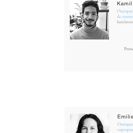
Kamil
Ostéopath
de course
kamilanza
Pren
Spinal Rive-Sud
Emili
Ostéopath
copropri