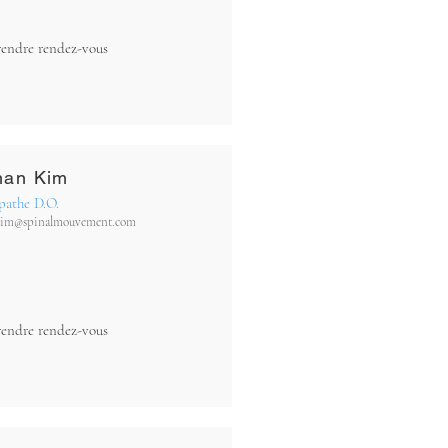
rendre rendez-vous
han Kim
pathe D.O.
kim@spinalmouvement.com
rendre rendez-vous