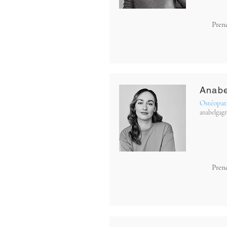
Pren
Anab
Ostéopat
anabelgag
Pren