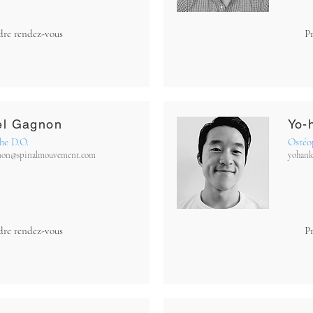
dre rendez-vous
P
el Gagnon
Yo-
he D.O.
Ostéo
non@spinalmouvement.com
yohan
dre rendez-vous
P