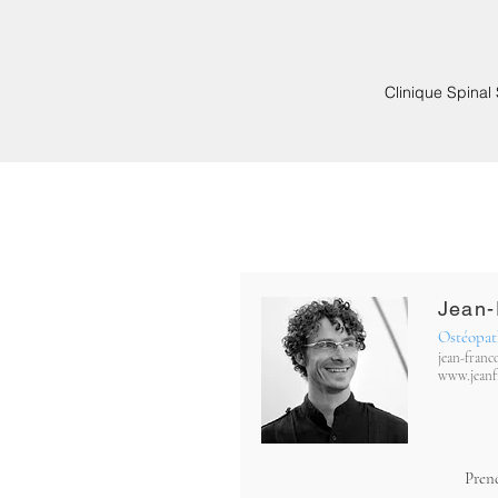
Clinique Spinal
Clinique Spinal St-Joseph
Jean-
Ostéopath
jean-fran
www.jeanf
Pren