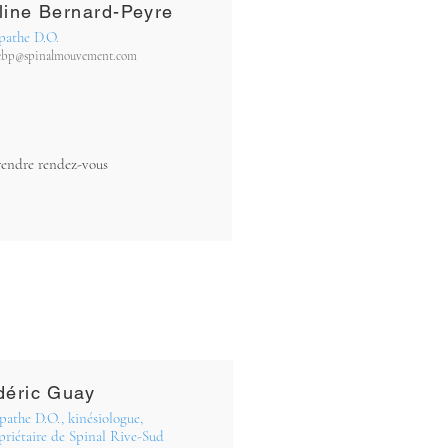
line Bernard-Peyre
pathe D.O.
ebp@spinalmouvement.com
rendre rendez-vous
déric Guay
pathe D.O., kinésiologue,
priétaire de Spinal Rive-Sud