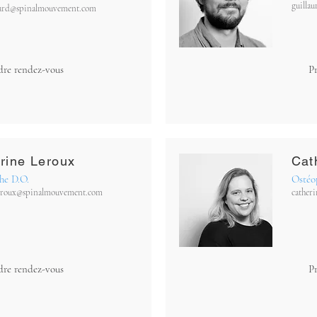
guilla
hard@spinalmouvement.com
dre rendez-vous
P
rine Leroux
Cat
he D.O.
Ostéo
leroux@spinalmouvement.com
cather
dre rendez-vous
P