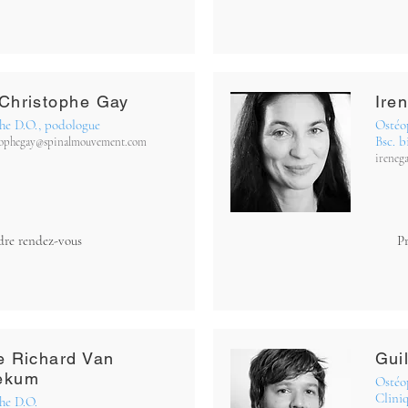
Christophe Gay
Ire
he D.O., podologue
Ostéo
Bsc. b
stophegay@spinalmouvement.com
ireneg
dre rendez-vous
P
e Richard Van
Gui
ekum
Ostéop
Cliniq
he D.O.