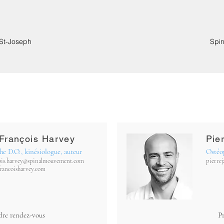
 St-Joseph
Spin
François Harvey
Pie
e D.O., kinésiologue, auteur
Ostéop
cois.harvey@spinalmouvement.com
pierre
rancoisharvey.com
dre rendez-vous
P