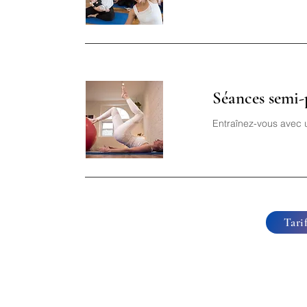
Séances semi-
Entraînez-vous avec u
Tari