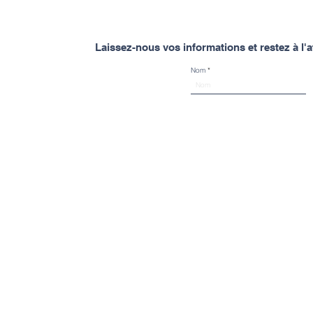
Laissez-nous vos informations et restez à l
Nom
Spinal Mouvement
À propos de Spinal Mouvement
À propos
Spinal Mouvement c'est DEUX
Équipe
CENTRES DE SANTÉ offrant de