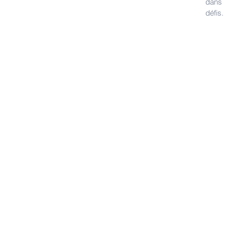
dans 
défis.