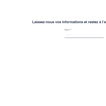
Laissez-nous vos informations et restez à l
Nom
Spinal Mouvement
À propos de Spinal Mouvement
À propos
Spinal Mouvement c'est DEUX