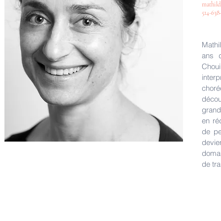
mathil
514-638
Mathi
ans d
Choui
inter
choré
décou
grand
en ré
de pe
devie
domai
de tr