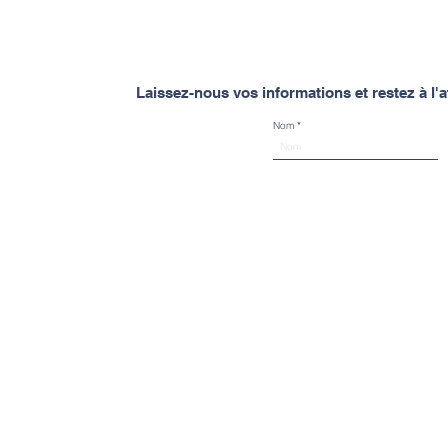
Laissez-nous vos informations et restez à l
Nom
Spinal Mouvement
À propos de Spinal Mouvement
À propos
Spinal Mouvement c'est DEUX