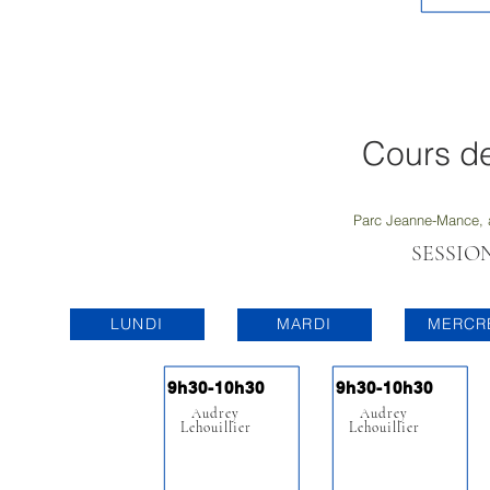
Cours de
Parc Jeanne-Mance, a
SESSION
LUNDI
MARDI
MERCR
9h30-10h30
9h30-10h30
Audrey
Au
drey
Lehouillier
Lehouillier