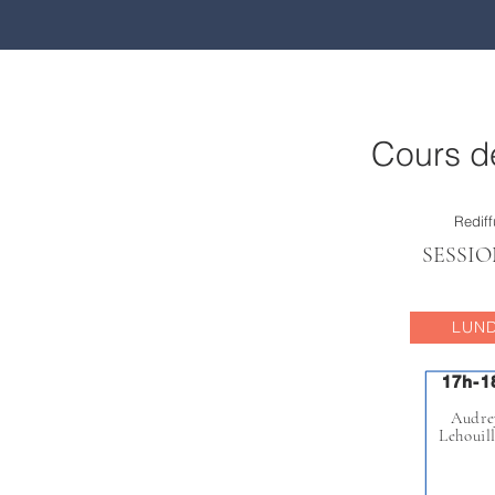
Cours d
Redif
SESSIO
LUND
17h-1
17h-1
Audre
Audre
Lehouill
Lehouill