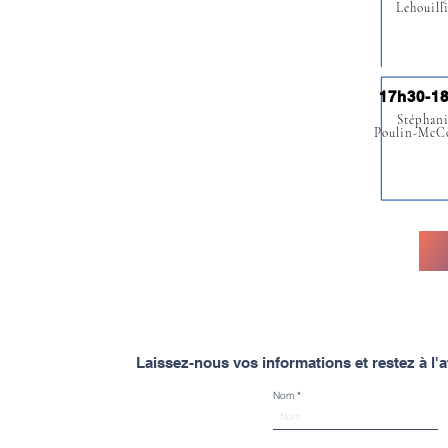
Lehouill
17h30-1
Stéphan
Poulin-McC
Laissez-nous vos informations et restez à l
Nom