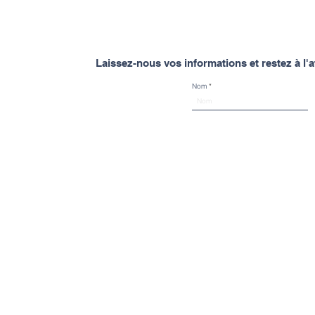
Laissez-nous vos informations et restez à l
Nom
Spinal Mouvement
À propos de Spinal Mouvement
À propos
Spinal Mouvement c'est DEUX