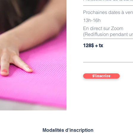
Prochaines dates à ven
13h-16h
En direct sur Zoom
(Rediffusion pendant u
128$ + tx
S'inscrire
Modalités d'inscription