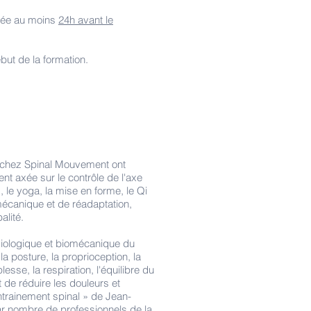
irée au moins
24h avant le
ébut de la formation.
 chez Spinal Mouvement ont
t axée sur le contrôle de l'axe
, le yoga, la mise en forme, le Qi
mécanique et de réadaptation,
balité.
siologique et biomécanique du
la posture, la proprioception, la
lesse, la respiration, l'équilibre du
 de réduire les douleurs et
entrainement spinal » de Jean-
 nombre de professionnels de la