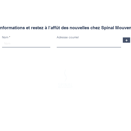
nformations et restez à l'affût des nouvelles chez Spinal Mouve
Nom
Adresse courriel
+
Spinal Mouvement
Clinique Spinal St
93, boul. St-Jo
À propos