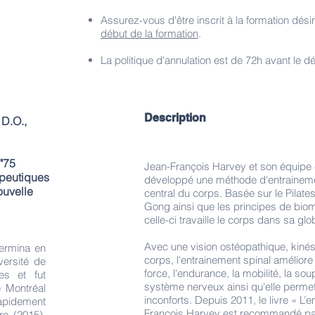
Assurez-vous d'être inscrit à la formation dés
début de la formation
.
La politique d'annulation est de 72h avant le d
Description
 D.O.,
 "75
Jean-François Harvey et son équipe
apeutiques
développé une méthode d'entrainemen
ouvelle
central du corps. Basée sur le Pilates
Gong ainsi que les principes de bio
celle-ci travaille le corps dans sa glo
Avec une vision ostéopathique, kiné
termina en
corps, l'entrainement spinal améliore 
versité de
force, l'endurance, la mobilité, la soup
es et fut
système nerveux ainsi qu'elle permet
 Montréal
inconforts. Depuis 2011, le livre « L’
rapidement
François Harvey est recommandé par
re (2015).