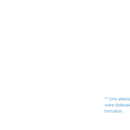
** Une attest
votre fédérat
formation.