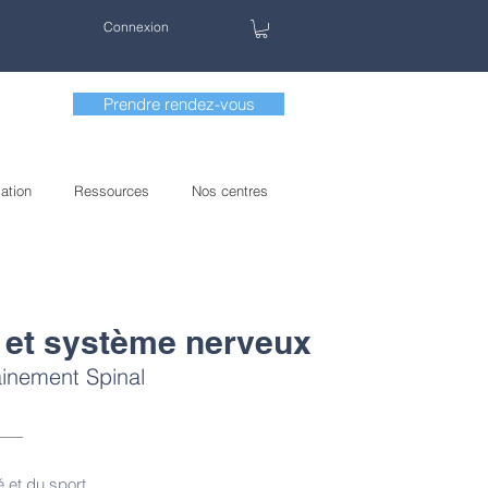
Connexion
Prendre rendez-vous
ation
Ressources
Nos centres
 et système nerveux
ainement Spinal
é et du sport