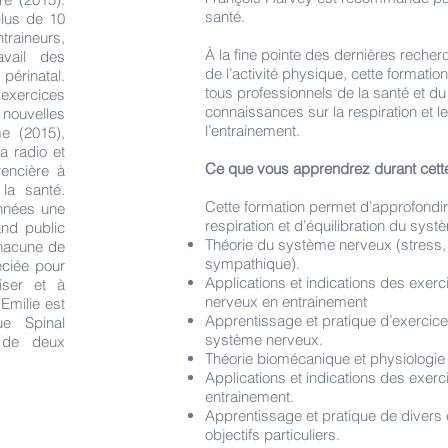
santé.
plus de 10
traineurs,
À la fine pointe des dernières reche
avail des
de l’activité physique, cette formati
périnatal.
tous professionnels de la santé et du
 exercices
connaissances sur la respiration et 
 nouvelles
l’entrainement.
e (2015),
la radio et
Ce que vous apprendrez durant cette
rencière à
la santé.
Cette formation permet d’approfondir 
années une
respiration et d’équilibration du sys
and public
Théorie du système nerveux (stress,
chacune de
sympathique).
éciée pour
Applications et indications des exerc
iser et à
nerveux en entrainement
 Emilie est
Apprentissage et pratique d’exercice
ue Spinal
système nerveux.
 de deux
Théorie biomécanique et physiologie d
Applications et indications des exerc
entrainement.
Apprentissage et pratique de divers e
objectifs particuliers.