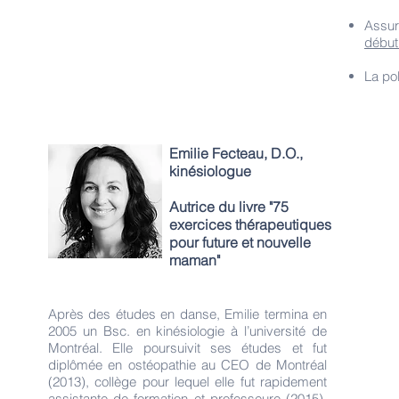
Assur
début
La pol
Emilie Fecteau, D.O.,
kinésiologue
Autrice du livre "75
exercices thérapeutiques
pour future et nouvelle
maman"
Après des études en danse, Emilie termina en
2005 un Bsc. en kinésiologie à l’université de
Montréal. Elle poursuivit ses études et fut
diplômée en ostéopathie au CEO de Montréal
(2013), collège pour lequel elle fut rapidement
assistante de formation et professeure (2015).