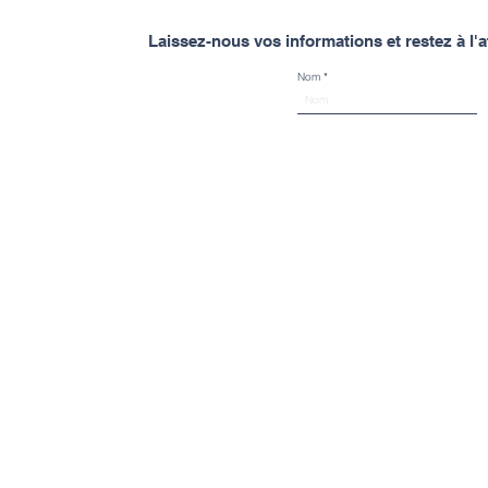
Laissez-nous vos informations et restez à l
Nom
Spinal Mouvement
À propos de Spinal Mouvement
À propos
Spinal Mouvement c'est DEUX
Équipe
CENTRES DE SANTÉ offrant de
Soins
l'ostéopathie, de l'acupuncture
Ostéopathie
de la massothérapie et d'autres