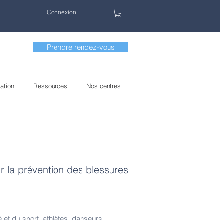
Connexion
Prendre rendez-vous
ation
Ressources
Nos centres
 la prévention des blessures
 et du sport, athlètes, danseurs,