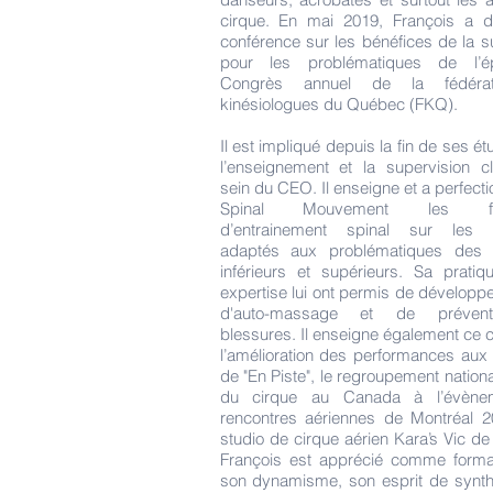
cirque. En mai 2019, François a 
conférence sur les bénéfices de la 
pour les problématiques de l’é
Congrès annuel de la fédéra
kinésiologues du Québec (FKQ).
Il est impliqué depuis la fin de ses é
l’enseignement et la supervision c
sein du CEO. Il enseigne et a perfect
Spinal Mouvement les for
d’entrainement spinal sur les 
adaptés aux problématiques des
inférieurs et supérieurs. Sa prati
expertise lui ont permis de développe
d'auto-massage et de préven
blessures. Il enseigne également ce 
l’amélioration des performances au
de "En Piste", le regroupement nationa
du cirque au Canada à l’évène
rencontres aériennes de Montréal 2
studio de cirque aérien Kara’s Vic d
François est apprécié comme forma
son dynamisme, son esprit de synth