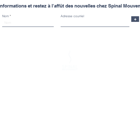
nformations et restez à l'affût des nouvelles chez Spinal Mouve
Nom
Adresse courriel
+
Spinal Mouvement
Clinique Spinal St
93, boul. St-Jo
À propos
Montréal (Qc) 
Équipe
Soins
Ostéopathie
Acupuncture
Spinal Ri