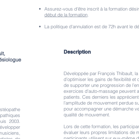
Assurez-vous d'être inscrit à la formation dés
début de la formation
.
La politique d'annulation est de 72h avant le d
Description
lt,
nésiologue
Développée par François Thibault, 
d’optimiser les gains de flexibilité e
de supporter une progression de l’en
exercices d'auto-massage peuvent a
patients. Ces derniers les apprécient
l’amplitude de mouvement perdue sui
pour accompagner une démarche ver
ostéopathe
qualité de mouvement.
pathiques
puis 2003.
Lors de cette formation, les particip
évelopper
évaluer leurs propres limitations de
usiciens,
participants utilisent sur eux-même d
rtistes de