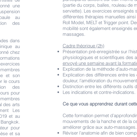
(partie du corps, balles, rouleau de 
donné une
serviette). Les exercices enseignés s
suspension
différentes thérapies manuelles ains
paule au
Roll Model, MELT et Trigger point. De
tion des
mobilité sont également enseignés 
massages.
tudes dans
Cadre théorique (2h)
linique au
Présentation pré-enregistrée sur l’his
ionné chez
physiologiques et scientifiques des
mations
envoyé une semaine avant la formati
exercices
Explication de la méthode d’auto-m
 membres
Explication des différences entre les 
que et son
douleur, l’amélioration du mouvement
r le cours
Distinction entre les différents outi
tion des
Les indications et contre-indications.
cours pour
x membres
Ce que vous apprendrez durant cette
l des arts
ment Les
Cette formation permet d’approfondi
019 et au
mouvements de la hanche et de la ce
e Bangkok.
améliorer grâce aux auto-massages
teur pour
Réviser l’anatomie afin de bien comp
èse et sa