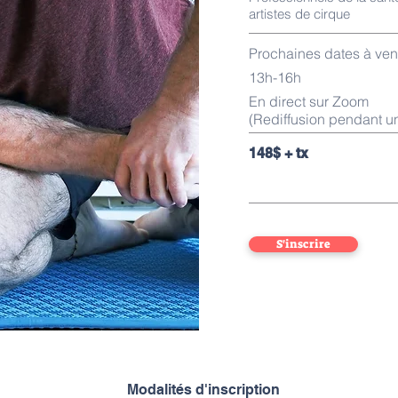
artistes de cirque
Prochaines dates à ven
13h-16h
En direct sur Zoom
(Rediffusion pendant u
148$ + tx
S'inscrire
Modalités d'inscription