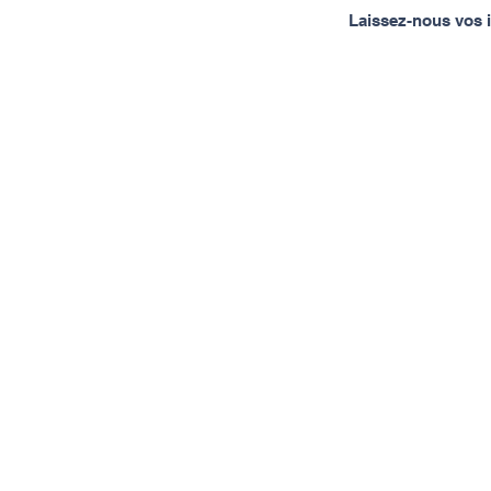
Laissez-nous vos i
À propos de Spinal Mouvement
Spinal Mouvement c'est DEUX
CENTRES DE SANTÉ offrant de
l'ostéopathie, de l'acupuncture
de la massothérapie et d'autres
services connexes, UN STUDIO